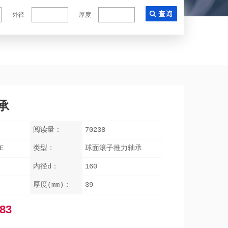
外径
厚度
轴承
阅读量：
70238
E
类型：
球面滚子推力轴承
内径d：
160
厚度(mm)：
39
83