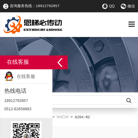
咨询服务热线：18912792857
QQ
微信
在线客服
在线客服
热线电话
请输入查询关键字
18912792857
0512-62658883
首页
产品中心
NACHI
您的位置：
>
>
>
6204-RZ