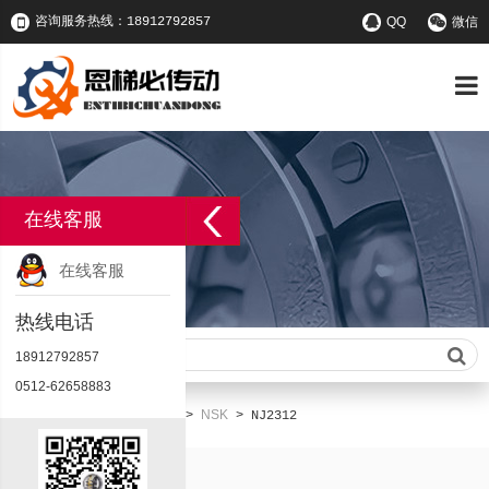
咨询服务热线：18912792857
QQ
微信
在线客服
在线客服
热线电话
请输入查询关键字
18912792857
0512-62658883
首页
产品中心
NSK
您的位置：
>
>
>
NJ2312