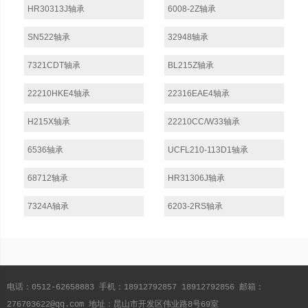
HR30313J轴承
6008-2Z轴承
SN522轴承
32948轴承
7321CDT轴承
BL215Z轴承
22210HKE4轴承
22316EAE4轴承
H215X轴承
22210CC/W33轴承
6536轴承
UCFL210-113D1轴承
68712轴承
HR31306J轴承
7324A轴承
6203-2RS轴承
电话：0512-62658883 手机：18912792857 18912792856 邮箱：
276703622@qq.com 地址：昆山市开发区伟业路8号69室