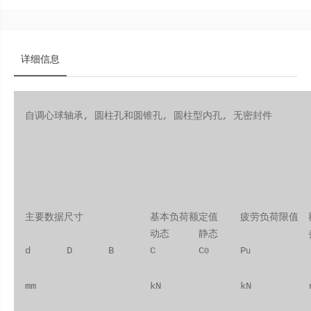
详细信息
自调心球轴承, 圆柱孔和圆锥孔, 圆柱型内孔, 无密封件
主要数据尺寸
基本负荷额定值
疲劳负荷限值
动态
静态
d
D
B
C
C
P
0
u
mm
kN
kN