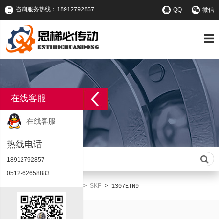
咨询服务热线：18912792857
QQ
微信
在线客服
在线客服
热线电话
请输入查询关键字
18912792857
0512-62658883
首页
产品中心
SKF
您的位置：
>
>
>
1307ETN9